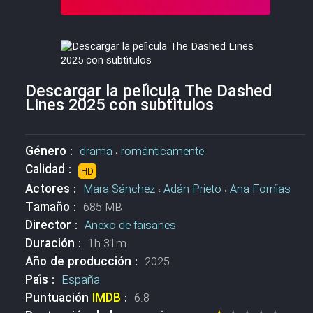
Descargar la película The Dashed
Lines 2025 con subtítulos
Género :
drama
،
románticamente
Calidad :
HD
Actores :
Mara Sánchez
،
Adán Prieto
،
Ana Fornías
Tamaño :
685 MB
Director :
Anexo de faisanes
Duración :
1h 31m
Año de producción :
2025
País :
España
Puntuación
IMDB
:
6.8