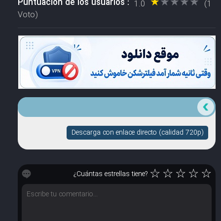
★★★★★
★★★★★
Puntuación de los usuarios :
1.0
(1
Voto)
Descarga con enlace directo (calidad 720p)
☆
☆
☆
☆
☆
¿Cuántas estrellas tiene?