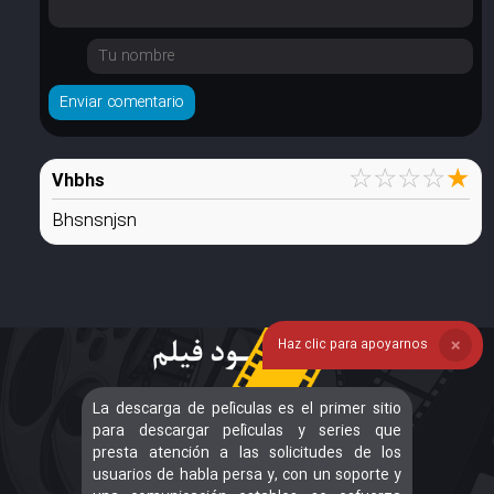
☆
☆
☆
☆
★
Vhbhs
Bhsnsnjsn
Haz clic para apoyarnos
❌
La descarga de películas es el primer sitio
para descargar películas y series que
presta atención a las solicitudes de los
usuarios de habla persa y, con un soporte y