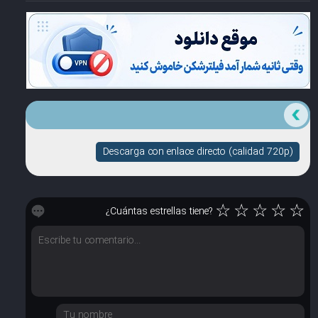
Descarga con enlace directo (calidad 720p)
☆
☆
☆
☆
☆
¿Cuántas estrellas tiene?