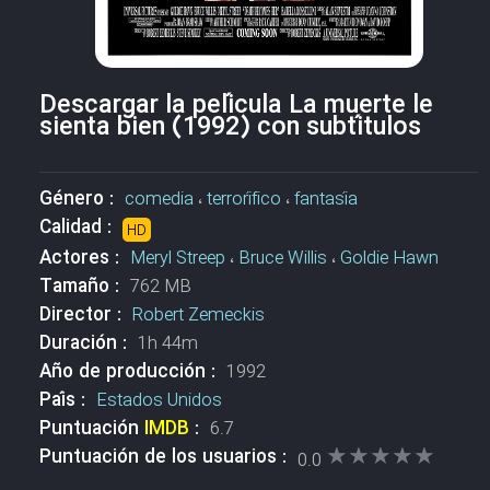
Descargar la película La muerte le
sienta bien (1992) con subtítulos
Género :
comedia
،
terrorífico
،
fantasía
Calidad :
HD
Actores :
Meryl Streep
،
Bruce Willis
،
Goldie Hawn
Tamaño :
762 MB
Director :
Robert Zemeckis
Duración :
1h 44m
Año de producción :
1992
País :
Estados Unidos
Puntuación
IMDB
:
6.7
★★★★★
★★★★★
Puntuación de los usuarios :
0.0