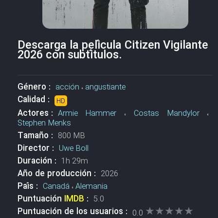
Descarga la película Citizen Vigilante
2026 con subtítulos.
Género :
acción
،
angustiante
Calidad :
HD
Actores :
Armie Hammer
،
Costas Mandylor
،
Stephen Menks
Tamaño :
800 MB
Director :
Uwe Boll
Duración :
1h 29m
Año de producción :
2026
País :
Canadá
،
Alemania
Puntuación
IMDB
:
5.0
★★★★★
★★★★★
Puntuación de los usuarios :
0.0