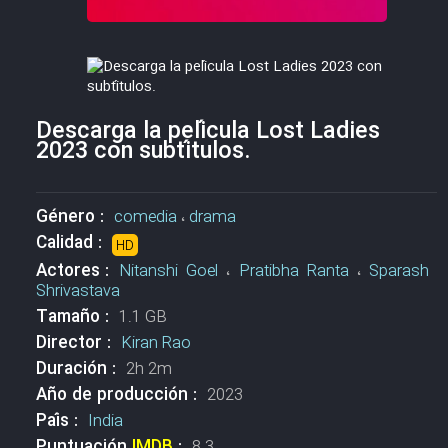
Descarga la película Lost Ladies
2023 con subtítulos.
Género :
comedia
،
drama
Calidad :
HD
Actores :
Nitanshi Goel
،
Pratibha Ranta
،
Sparash
Shrivastava
Tamaño :
1.1 GB
Director :
Kiran Rao
Duración :
2h 2m
Año de producción :
2023
País :
India
Puntuación
IMDB
:
8.3