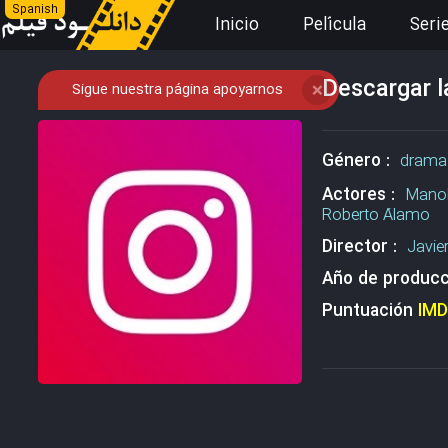
Spanish
Inicio
Película
Seri
Descargar l
Sigue nuestra página apoyarnos
❌
Género :
drama
Actores :
Mano
Roberto Álamo
Director :
Javie
Año de producc
Puntuación
IM