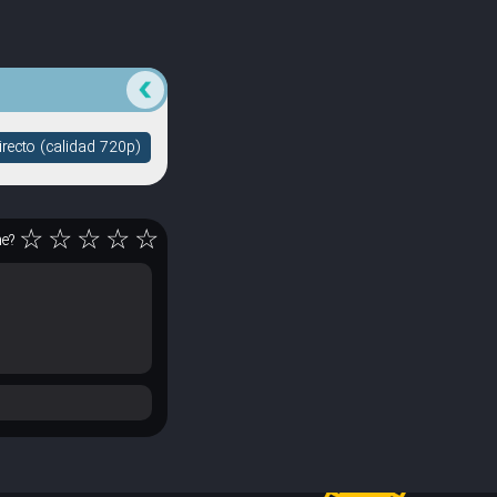
recto (calidad 720p)
☆
☆
☆
☆
☆
ne?