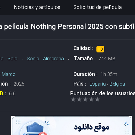
e
Noticias y artículos
Solicitud de película
a película Nothing Personal 2025 con subtí
Calidad :
HD
Tamaño :
lo Solo
،
Sonia Almarcha
،
744 MB
Duración :
r Marco
1h 35m
ión :
País :
2025
España
،
Bélgica
DB
:
Puntuación de los usuario
6.6
★★★★★
★★★★★