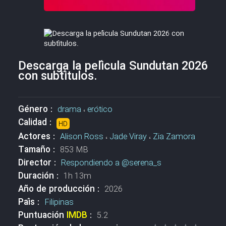
Descarga la película Sundutan 2026
con subtítulos.
Género :
drama
،
erótico
Calidad :
HD
Actores :
Alison Ross
،
Jade Viray
،
Zia Zamora
Tamaño :
853 MB
Director :
Respondiendo a @serena_s
Duración :
1h 13m
Año de producción :
2026
País :
Filipinas
Puntuación
IMDB
:
5.2