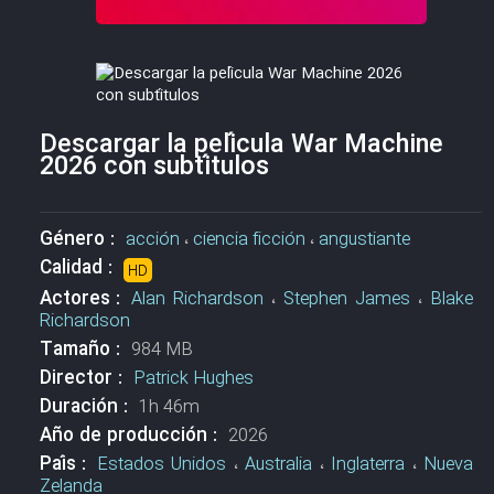
Descargar la película War Machine
2026 con subtítulos
Género :
acción
،
ciencia ficción
،
angustiante
Calidad :
HD
Actores :
Alan Richardson
،
Stephen James
،
Blake
Richardson
Tamaño :
984 MB
Director :
Patrick Hughes
Duración :
1h 46m
Año de producción :
2026
País :
Estados Unidos
،
Australia
،
Inglaterra
،
Nueva
Zelanda