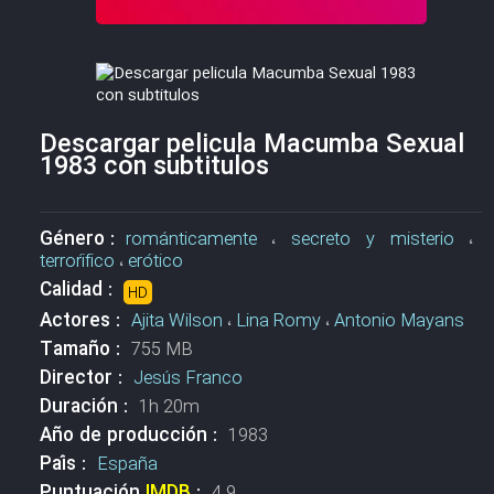
Descargar pelicula Macumba Sexual
1983 con subtitulos
Género :
románticamente
،
secreto y misterio
،
terrorífico
،
erótico
Calidad :
HD
Actores :
Ajita Wilson
،
Lina Romy
،
Antonio Mayans
Tamaño :
755 MB
Director :
Jesús Franco
Duración :
1h 20m
Año de producción :
1983
País :
España
Puntuación
IMDB
:
4.9