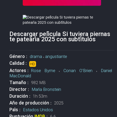
Descargar película Si tuviera piernas
te patearía 2025 con subtítulos
Género :
drama
،
angustiante
Calidad :
HD
Actores :
Rose Byrne
،
Conan O'Brien
،
Daniel
MacDonald
Tamaño :
982 MB
Director :
María Bronstein
Duración :
1h 53m
Año de producción :
2025
País :
Estados Unidos
Puntuación
IMDB
:
6.6