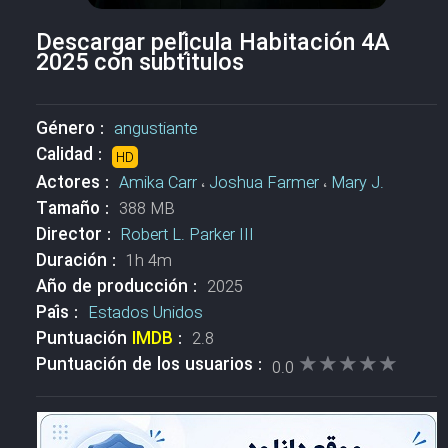
Descargar película Habitación 4A
2025 con subtítulos
Género :
angustiante
Calidad :
HD
Actores :
Amika Carr
،
Joshua Farmer
،
Mary J.
Tamaño :
388 MB
Director :
Robert L. Parker III
Duración :
1h 4m
Año de producción :
2025
País :
Estados Unidos
Puntuación
IMDB
:
2.8
★★★★★
★★★★★
Puntuación de los usuarios :
0.0