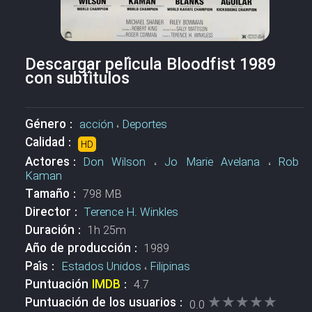
Descargar película Bloodfist 1989
con subtítulos
Género :
acción
،
Deportes
Calidad :
HD
Actores :
Don Wilson
،
Jo Marie Avelana
،
Rob
Kaman
Tamaño :
798 MB
Director :
Terence H. Winkles
Duración :
1h 25m
Año de producción :
1989
País :
Estados Unidos
،
Filipinas
Puntuación
IMDB
:
4.7
★★★★★
★★★★★
Puntuación de los usuarios :
0.0