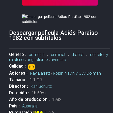
Descargar película Adiós Paraíso
1982 con subtítulos
Género :
comedia
،
criminal
،
drama
،
secreto y
misterio
،
angustiante
،
aventura
Calidad :
HD
Actores :
Ray Barrett
،
Robin Navin y Guy Dolman
Tamaño :
1.1 GB
Director :
Karl Schultz
Duración :
1h 59m
Año de producción :
1982
País :
Australia
Puntuación
IMDB
:
6.6