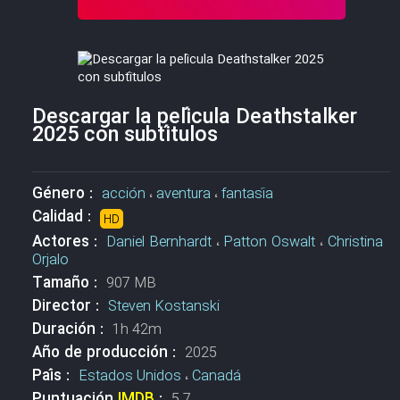
Descargar la película Deathstalker
2025 con subtítulos
Género :
acción
،
aventura
،
fantasía
Calidad :
HD
Actores :
Daniel Bernhardt
،
Patton Oswalt
،
Christina
Orjalo
Tamaño :
907 MB
Director :
Steven Kostanski
Duración :
1h 42m
Año de producción :
2025
País :
Estados Unidos
،
Canadá
Puntuación
IMDB
:
5.7