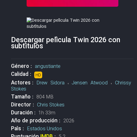
Descargar película Twin 2026 con
subtítulos
Género :
angustiante
Calidad :
HD
Actores :
Drew Sidora
،
Jensen Atwood
،
Chrissy
Stokes
Tamaño :
804 MB
Director :
Chris Stokes
Duración :
1h 33m
Año de producción :
2026
País :
Estados Unidos
Puntuación
IMDB
:
5.2