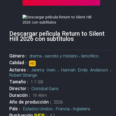
Descargar película Return to Silent
Hill 2026 con subtítulos
Género :
drama
،
secreto y misterio
،
terrorífico
Calidad :
HD
Actores :
Jeremy Irwin
،
Hannah Emily Anderson
،
Robert Strange
Tamaño :
1.1 GB
Director :
Cristobal Gans
Duración :
1h 46m
Año de producción :
2026
País :
Estados Unidos
،
Francia
،
Inglaterra
Puntuación
IMDB
:
4.1