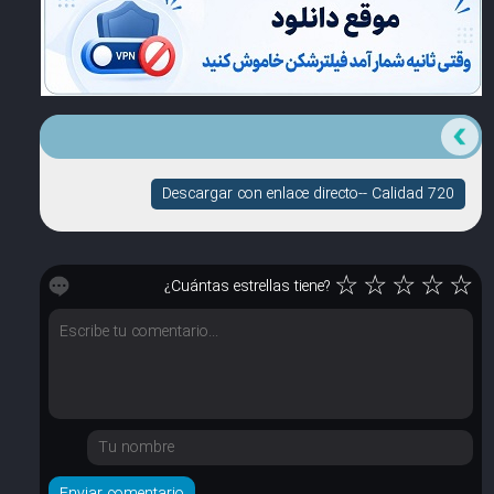
Descargar con enlace directo-- Calidad 720
☆
☆
☆
☆
☆
¿Cuántas estrellas tiene?