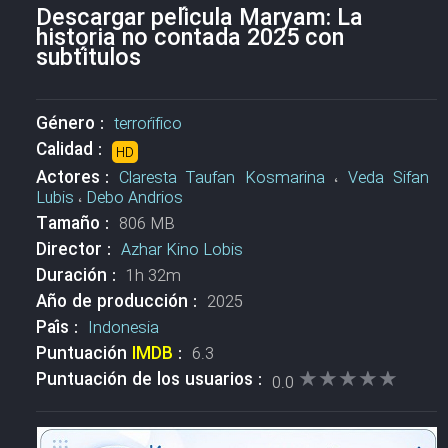
Descargar película Maryam: La
historia no contada 2025 con
subtítulos
Género :
terrorífico
Calidad :
HD
Actores :
Claresta Taufan Kosmarina
،
Veda Sifan
Lubis
،
Debo Andrios
Tamaño :
806 MB
Director :
Azhar Kino Lobis
Duración :
1h 32m
Año de producción :
2025
País :
Indonesia
Puntuación
IMDB
:
6.3
★★★★★
★★★★★
Puntuación de los usuarios :
0.0