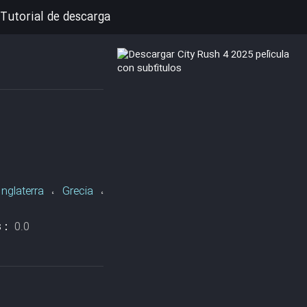
Tutorial de descarga
Inglaterra
،
Grecia
،
s :
0.0