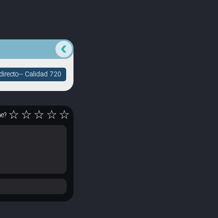
directo-- Calidad 720
☆
☆
☆
☆
☆
ne?