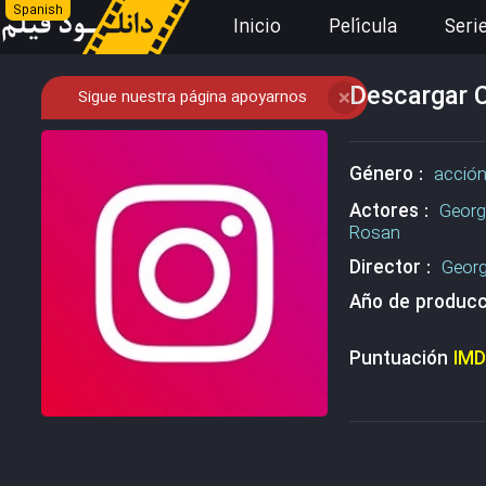
Spanish
Inicio
Película
Seri
Descargar C
Sigue nuestra página apoyarnos
❌
Género :
acció
Actores :
Georg
Rosan
Director :
Geor
Año de producc
Puntuación
IM