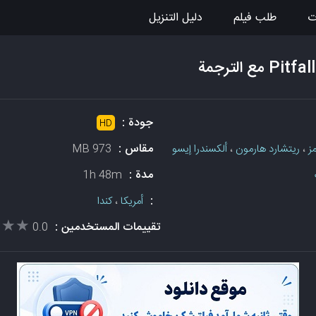
ت
طلب فيلم
دليل التنزيل
جودة :
HD
مقاس :
ز
،
ريتشارد هارمون
،
ألكسندرا إيسو
973 MB
مدة :
1h 48m
:
أمريكا
،
كندا
★★★
★★★
تقييمات المستخدمين :
0.0