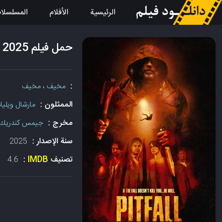
الرئيسية
الأفلام
المسلسلا
حمل فيلم Pitfall 2025 مع الترجمة
:
مخيف
،
مخيف
الممثلون :
مارشال ويليام
مخرج :
جيمس كندريك
سنة الإصدار :
2025
تصنيف
IMDB
:
4.6