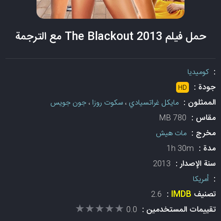
حمل فيلم The Blackout 2013 مع الترجمة
:
كوميديا
جودة :
HD
الممثلون :
مايكل غراتسيادي
،
سكوت روزا
،
جون جويس
مقاس :
780 MB
مخرج :
مات هيش
مدة :
1h 30m
سنة الإصدار :
2013
:
أمريكا
تصنيف
IMDB
:
2.6
★★★★★
★★★★★
تقييمات المستخدمين :
0.0