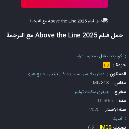
حمل فيلم Above the Line 2025 مع الترجمة
:
كوميديا
،
فعل
،
مجرم
،
دراما
جودة :
HD
الممثلون :
ديلان بلايفير
،
سيدريك ذا إنترتينر
،
جريج هنري
مقاس :
818 MB
مخرج :
جيفري سكوت كولينز
مدة :
1h 30m
سنة الإصدار :
2025
:
أمريكا
تصنيف
IMDB
:
6.2