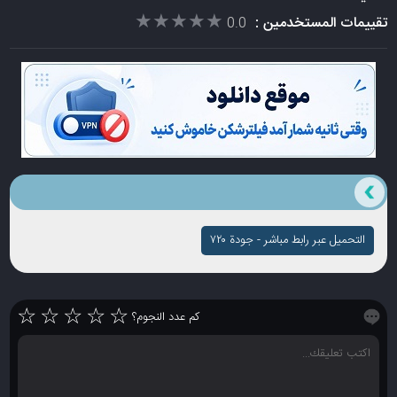
★★★★★
★★★★★
تقييمات المستخدمين :
0.0
التحميل عبر رابط مباشر - جودة ۷۲۰
☆
☆
☆
☆
☆
كم عدد النجوم؟