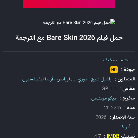
حمل فيلم Bare Skin 2026 مع الترجمة
:
مخيف
،
مخيف
جودة :
HD
الممثلون :
راشيل عليج
،
توري ب. لورانس
،
أريانا ليفينغستون
مقاس :
1.1 GB
مخرج :
ميكو مونتيس
مدة :
2h 22m
سنة الإصدار :
2026
:
أمريكا
تصنيف
IMDB
:
4.7