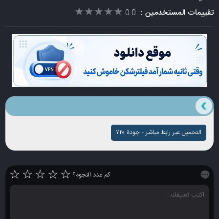
★★★★★
★★★★★
تقييمات المستخدمين :
0.0
التحميل عبر رابط مباشر - جودة ۷۲۰
☆
☆
☆
☆
☆
كم عدد النجوم؟