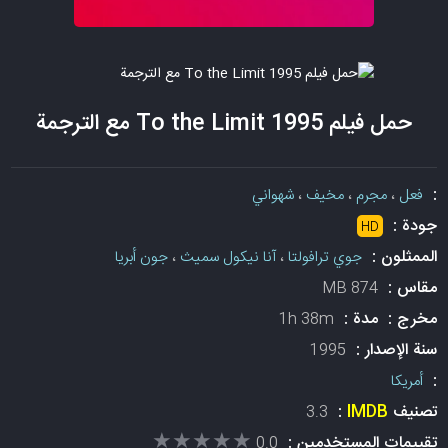
حمل فيلم To the Limit 1995 مع الترجمة
:
فعل
،
مجرم
،
مخيف
،
شهواني
جودة :
HD
الممثلون :
جوي ترافولتا
،
آنا نيكول سميث
،
جون أبريا
مقاس :
874 MB
مخرج :
مدة :
1h 38m
سنة الإصدار :
1995
:
أمريكا
تصنيف
IMDB
:
3.3
★★★★★
★★★★★
تقييمات المستخدمين :
0.0