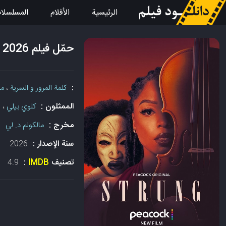
الرئيسية
الأفلام
المسلسلا
حمّل فيلم Strung 2026 مع الترجمة
:
كلمة المرور و السرية
،
م
الممثلون :
كلوي بيلي
،
ل
مخرج :
مالكولم د. لي
سنة الإصدار :
2026
تصنيف
IMDB
:
4.9