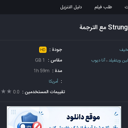
ت
طلب فيلم
دليل التنزيل
جودة :
خيف
HD
مقاس :
ين ويتفيلد
،
آنا ديوب
1 GB
مدة :
1h 59m
:
أمريكا
★★★
★★★
تقييمات المستخدمين :
0.0