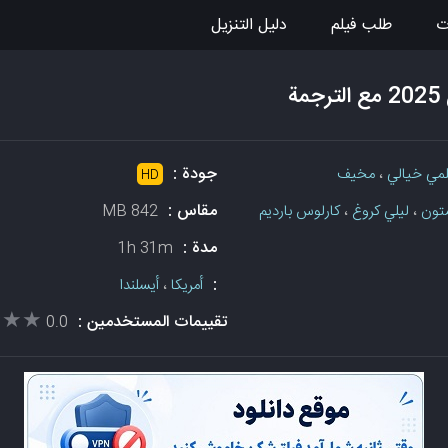
ت
طلب فيلم
دليل التنزيل
ة
جودة :
مي خيالي
،
مخيف
HD
مقاس :
تون
،
ليلي كروغ
،
كارلوس بارديم
842 MB
مدة :
1h 31m
:
أمريكا
،
أيسلندا
★★★
★★★
تقييمات المستخدمين :
0.0