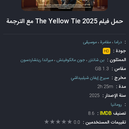
حمل فيلم The Yellow Tie 2025 مع الترجمة
:
دراما
،
مفامرة
،
موسيقى
جودة :
HD
الممثلون :
بن شانتزر
،
جون مالكوفيتش
،
ميراندا ريتشاردسون
مقاس :
1.3 GB
مخرج :
سيرج إيفان شيلبيداشي
مدة :
2h 25m
سنة الإصدار :
2025
:
رومانيا
تصنيف
IMDB
:
8.6
★★★★★
★★★★★
تقييمات المستخدمين :
0.0