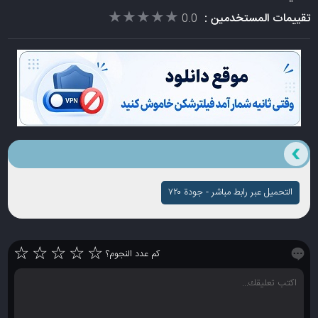
★★★★★
★★★★★
تقييمات المستخدمين :
0.0
التحميل عبر رابط مباشر - جودة ۷۲۰
☆
☆
☆
☆
☆
كم عدد النجوم؟