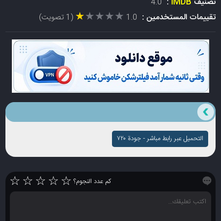
تصنيف
IMDB
:
4.0
★★★★★
★★★★★
تقييمات المستخدمين :
1.0
(1 تصويت)
التحميل عبر رابط مباشر - جودة ۷۲۰
☆
☆
☆
☆
☆
كم عدد النجوم؟