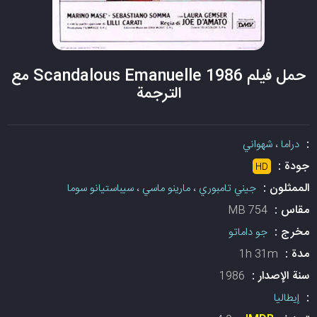
حمل فيلم Scandalous Emanuelle 1986 مع
الترجمة
:
دراما
،
شهواني
جودة :
HD
الممثلون :
جيني تامبوري
،
مارينو ماسي
،
سيباستيانو سوما
مقاس :
754 MB
مخرج :
جو داماتو
مدة :
1h 31m
سنة الإصدار :
1986
:
إيطاليا