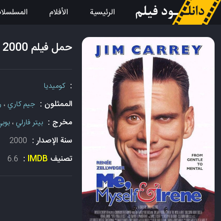
الرئيسية
الأفلام
المسلسلا
حمل فيلم Me Myself & Irene 2000 مع الترجمة
:
كوميديا
الممثلون :
جيم كاري
،
ر
مخرج :
بيتر فارلي
،
بوبي
سنة الإصدار :
2000
تصنيف
IMDB
:
6.6