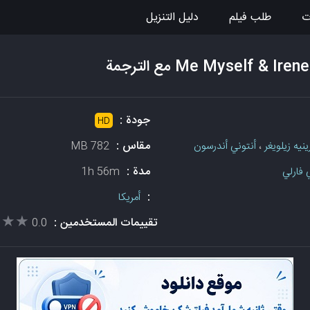
ت
طلب فيلم
دليل التنزيل
جودة :
HD
مقاس :
ينيه زيلويغر
،
أنتوني أندرسون
782 MB
مدة :
 فارلي
1h 56m
:
أمريكا
★★★
★★★
تقييمات المستخدمين :
0.0