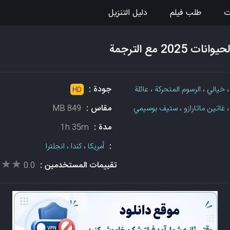
ت
طلب فيلم
دليل التنزيل
202 مع الترجمة
جودة :
خيالي
،
الرسوم المتحركة
،
عائلة
HD
مقاس :
غاتين ماتارازو
،
ستيف بوسيمي
849 MB
مدة :
1h 35m
:
أمريكا
،
كندا
،
انجلترا
★★★
★★★
تقييمات المستخدمين :
0.0