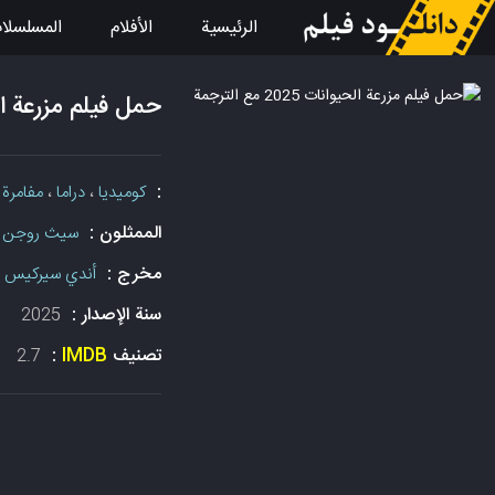
الرئيسية
الأفلام
المسلسلا
حمل فيلم مزرعة الحيوانات 5
:
كوميديا
،
دراما
،
مفامرة
،
الممثلون :
سيث روجن
،
مخرج :
أندي سيركيس
سنة الإصدار :
2025
تصنيف
IMDB
:
2.7