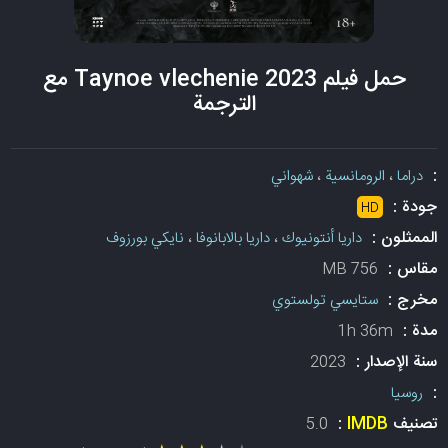
حمل فيلم Taynoe vlechenie 2023 مع
الترجمة
:
دراما
،
الرومانسية
،
شهواني
جودة :
HD
الممثلون :
داريا أنتونيوك
،
داريا بالابانوفا
،
نايكي بورزوف
مقاس :
756 MB
مخرج :
ستايسي تولستوي
مدة :
1h 36m
سنة الإصدار :
2023
:
روسيا
تصنيف
IMDB
:
5.0