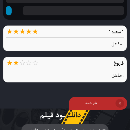
★
★
★
★
★
" سعيد "
! مذهل
★
★
☆
☆
☆
فاروخ
! مذهل
انقر لدعمنا
❌