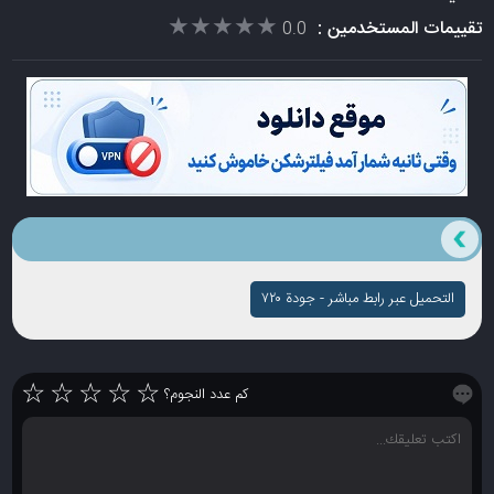
★★★★★
★★★★★
تقييمات المستخدمين :
0.0
التحميل عبر رابط مباشر - جودة ۷۲۰
☆
☆
☆
☆
☆
كم عدد النجوم؟