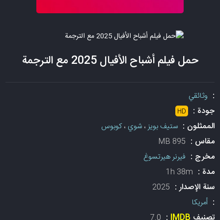
حمل فيلم أشباح الأفيال 2025 مع الترجمة
:
وثائقي
جودة :
HD
الممثلون :
ستيف بويز
،
شوي
،
كوبوس
مقاس :
895 MB
مخرج :
فيرنر هيرتسوغ
مدة :
1h 38m
سنة الإصدار :
2025
:
أمريكا
تصنيف
IMDB
:
7.0