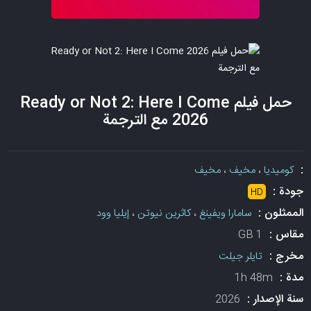
حمل فيلم Ready or Not 2: Here I Come
2026 مع الترجمة
:
كوميديا
،
مخيف
،
مخيف
جودة :
HD
الممثلون :
سامارا ويفينغ
،
كاثرين نيوتن
،
إيليا وود
مقاس :
1 GB
مخرج :
تايلر جيلت
مدة :
1h 48m
سنة الإصدار :
2026