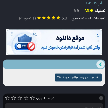
:
أمريكا
،
كندا
تصنيف
IMDB
:
6.5
★★★★★
★★★★★
تقييمات المستخدمين :
5.0
(1 تصويت)
التحميل عبر رابط مباشر - جودة ۷۲۰
☆
☆
☆
☆
☆
كم عدد النجوم؟