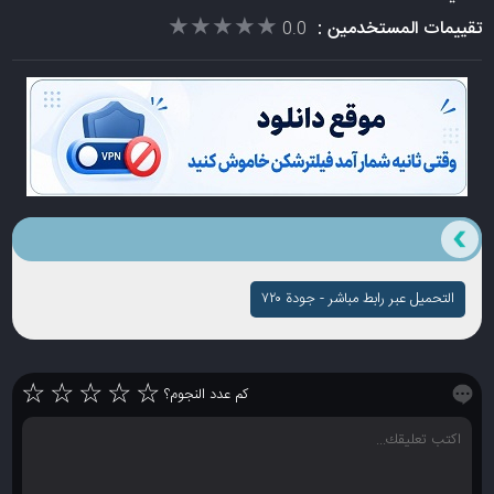
★★★★★
★★★★★
تقييمات المستخدمين :
0.0
التحميل عبر رابط مباشر - جودة ۷۲۰
☆
☆
☆
☆
☆
كم عدد النجوم؟