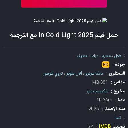
حمل فيلم In Cold Light 2025 مع الترجمة
:
فعل
،
مجرم
،
دراما
،
مخيف
جودة :
HD
الممثلون :
مايكا مونرو
،
آلان هوكو
،
تروي كوسور
مقاس :
881 MB
مخرج :
ماكسيم جيرو
مدة :
1h 36m
سنة الإصدار :
2025
:
كندا
تصنيف
IMDB
:
5.4