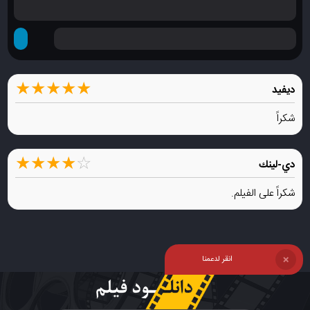
★
★
★
★
★
ديفيد
شكراً
★
★
★
★
☆
دي-لينك
شكراً على الفيلم.
انقر لدعمنا
❌