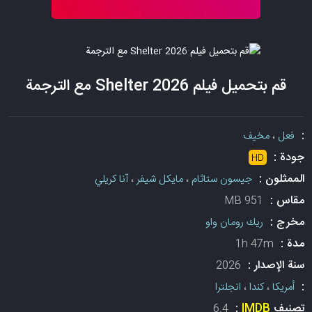
قم بتحميل فيلم Shelter 2026 مع الترجمة
:
فعل
،
مخيف
جودة :
HD
الممثلون :
جيسون ستاثام
،
مايكل شيفر
،
آنا كريلي
مقاس :
951 MB
مخرج :
ريك رومان واو
مدة :
1h 47m
سنة الإصدار :
2026
:
أمريكا
،
كندا
،
انجلترا
تصنيف
IMDB
:
6.4