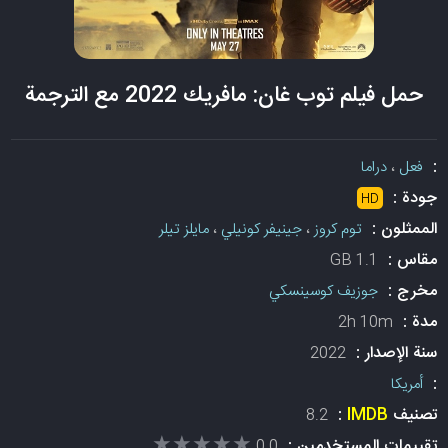
حمل فيلم توب غان: مافريك 2022 مع الترجمة
:
فعل
،
دراما
جودة :
HD
الممثلون :
توم كروز
،
جينيفر كونيلي
،
مايلز تيلر
مقاس :
1.1 GB
مخرج :
جوزيف كوسينسكي
مدة :
2h 10m
سنة الإصدار :
2022
:
أمريكا
تصنيف
IMDB
:
8.2
★★★★★
★★★★★
تقييمات المستخدمين :
0.0