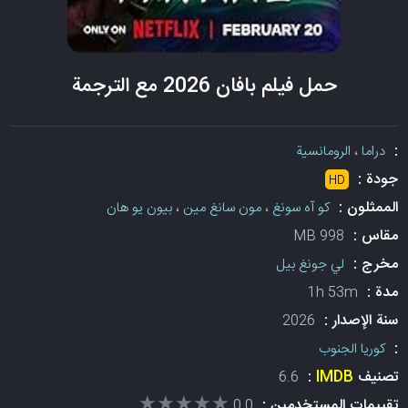
حمل فيلم بافان 2026 مع الترجمة
:
دراما
،
الرومانسية
جودة :
HD
الممثلون :
كو آه سونغ
،
مون سانغ مين
،
بيون يو هان
مقاس :
998 MB
مخرج :
لي جونغ بيل
مدة :
1h 53m
سنة الإصدار :
2026
:
كوريا الجنوب
تصنيف
IMDB
:
6.6
★★★★★
★★★★★
تقييمات المستخدمين :
0.0