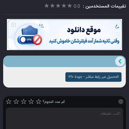
★★★★★
★★★★★
تقييمات المستخدمين :
0.0
التحميل عبر رابط مباشر - جودة ۷۲۰
☆
☆
☆
☆
☆
كم عدد النجوم؟