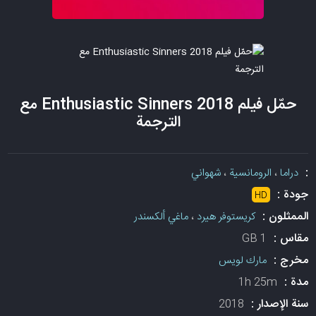
حمّل فيلم Enthusiastic Sinners 2018 مع
الترجمة
:
دراما
،
الرومانسية
،
شهواني
جودة :
HD
الممثلون :
كريستوفر هيرد
،
ماغي ألكسندر
مقاس :
1 GB
مخرج :
مارك لويس
مدة :
1h 25m
سنة الإصدار :
2018