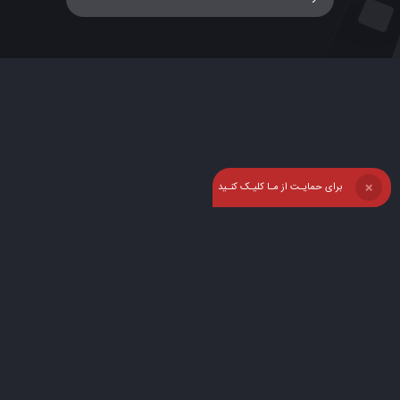
برای حمایـت از مـا کلیـک کنـید
❌