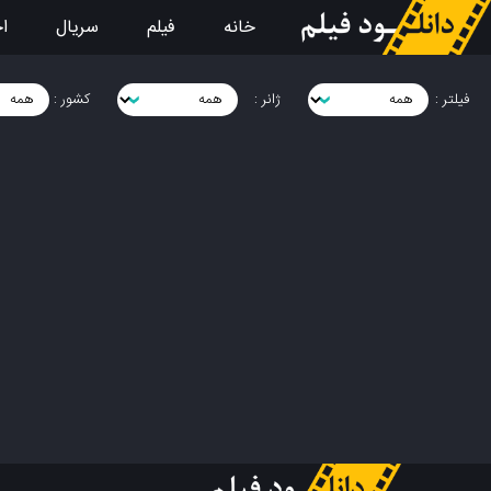
خانه
فیلم
سریال
اخ
فیلتر :
ژانر :
کشور :