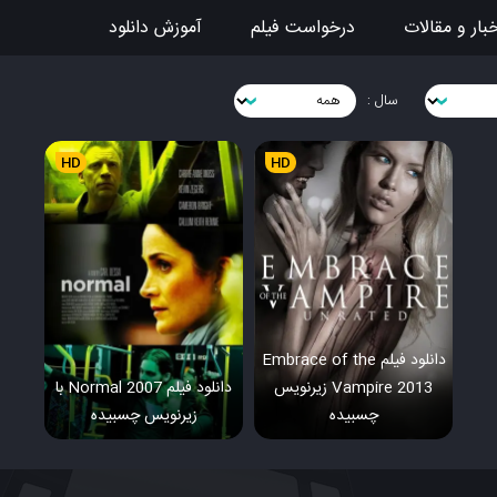
بار و مقالات
درخواست فیلم
آموزش دانلود
سال :
HD
HD
دانلود فیلم Embrace of the
Vampire 2013 زیرنویس
دانلود فیلم Normal 2007 با
چسبیده
زیرنویس چسبیده