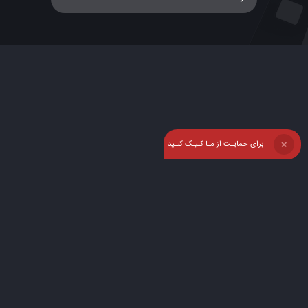
برای حمایـت از مـا کلیـک کنـید
❌