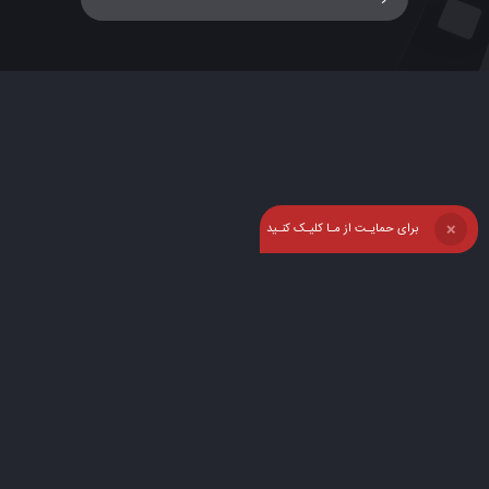
برای حمایـت از مـا کلیـک کنـید
❌