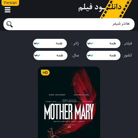
Persian
فیلتر :
ژانر :
کشور :
سال :
HD