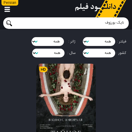
Persian
فیلتر :
ژانر :
کشور :
سال :
HD