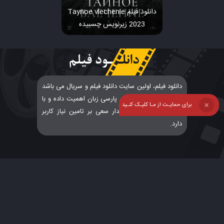
دانلود فیلم Taynoe vlechenie
2023 زیرنویس چسبیده
دانلود فیلم، اولین سایت دانلود فیلم و سریال می باشد
که به درخواست کاربران پارسی زبان اهمیت داده و با
برای حمایـت از مـا کلیـک کنـید
❌
پشتیبانی و ارتباطی پایدار سعی بر تامین نیاز کاربر
دارد.