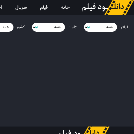
خانه
فیلم
سریال
اخ
فیلتر :
ژانر :
کشور :