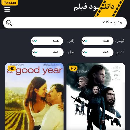
Persian
فیلتر :
ژانر :
کشور :
سال :
HD
HD