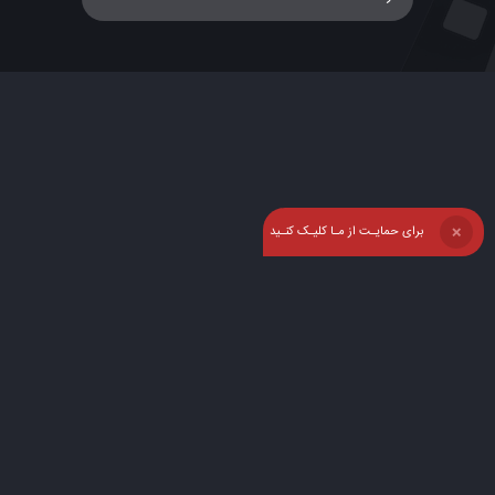
برای حمایـت از مـا کلیـک کنـید
❌