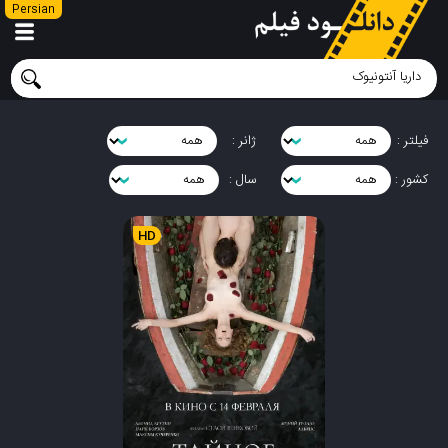
Persian
فیلتر :
ژانر :
کشور :
سال :
HD