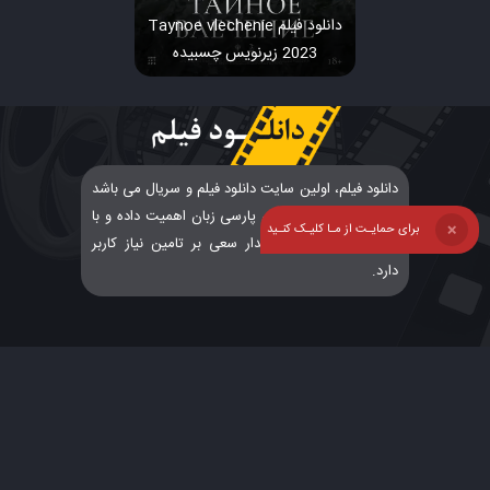
دانلود فیلم Taynoe vlechenie
2023 زیرنویس چسبیده
دانلود فیلم، اولین سایت دانلود فیلم و سریال می باشد
که به درخواست کاربران پارسی زبان اهمیت داده و با
برای حمایـت از مـا کلیـک کنـید
❌
پشتیبانی و ارتباطی پایدار سعی بر تامین نیاز کاربر
دارد.