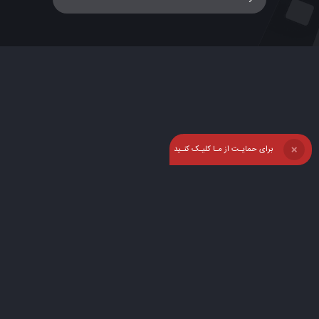
برای حمایـت از مـا کلیـک کنـید
❌