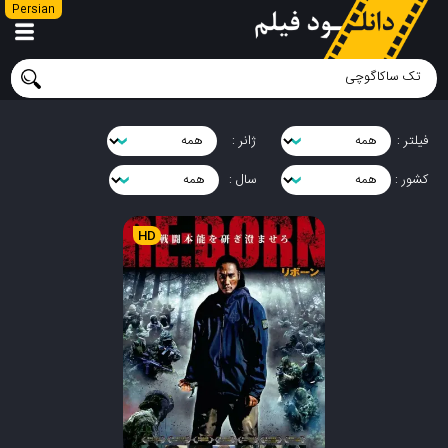
Persian
فیلتر :
ژانر :
کشور :
سال :
HD